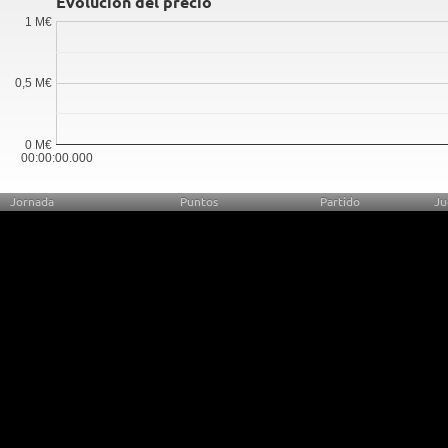
Evolución del precio
1 M€
0,5 M€
0 M€
00:00:00.000
Jornada
Puntos
Partido
Ju