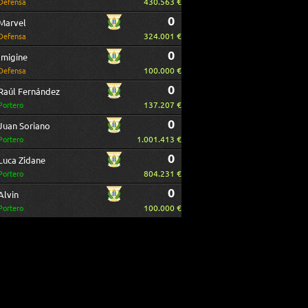
430.563 €
Defensa
0
Marvel
324.001 €
Defensa
0
Imigine
100.000 €
Defensa
0
Raúl Fernández
137.207 €
Portero
0
Juan Soriano
1.001.413 €
Portero
0
Luca Zidane
804.231 €
Portero
0
Alvin
100.000 €
Portero