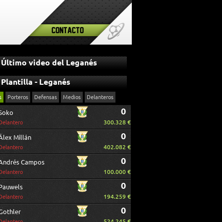
Contacto
Último video del Leganés
Plantilla - Leganés
s
Porteros
Defensas
Medios
Delanteros
0
Soko
300.328 €
Delantero
0
Álex Millán
402.082 €
Delantero
0
Andrés Campos
100.000 €
Delantero
0
Pauwels
194.259 €
Delantero
0
Gothler
524.245 €
Delantero