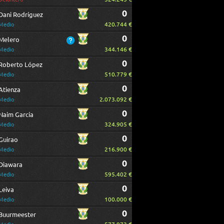
0
Dani Rodríguez
420.744 €
Medio
0
Melero
344.146 €
Medio
0
Roberto López
510.779 €
Medio
0
Atienza
2.073.092 €
Medio
0
Naim García
324.905 €
Medio
0
Guirao
216.900 €
Medio
0
Diawara
595.402 €
Medio
0
Leiva
100.000 €
Medio
0
Buurmeester