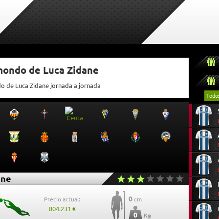
tmondo de Luca Zidane
do de Luca Zidane jornada a jornada
Todo
ane
0
Precio actual:
cm
804.231 €
0
Kg