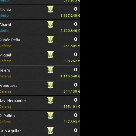
577.973 €
Medio
0
Kechta
1.987.248 €
Medio
0
Gharbi
2.190.846 €
Medio
0
Rubén Peña
451.501 €
Defensa
0
Miquel
398.262 €
Defensa
0
Tejero
1.110.540 €
Defensa
0
Franquesa
344.130 €
Defensa
0
Javi Hernández
595.101 €
Defensa
0
R. Pulido
247.393 €
Defensa
0
Lalo Aguilar