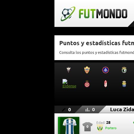
Puntos y estadísticas fu
Consulta los puntos y estadísticas futmon
Luca Zid
0
0
28
Edad:
0
Portero