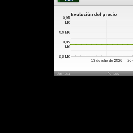
Evolución del precio
0,95
M€
0,9 M€
0,85
M€
0,8 M€
13 de julio de 2026
20 
Jornada
Puntos