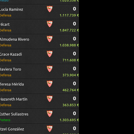
1.020.336 €
Medio
0
Lucía Ramirez
1.117.739 €
Defensa
0
Nicart
1.847.722 €
Defensa
0
Almudena Rivero
1.038.988 €
Defensa
0
Grace Kazadi
711.608 €
Defensa
0
Javiera Toro
373.904 €
Defensa
0
Teresa Mérida
462.764 €
Defensa
0
Nazareth Martín
363.853 €
Defensa
0
Esther Sullastres
1.303.695 €
Portero
0
Itzel González