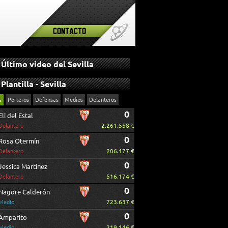
Contacto
Último video del Sevilla
Plantilla - Sevilla
s
Porteros
Defensas
Medios
Delanteros
0
Eli del Estal
2.261.558 €
Delantero
0
Rosa Otermín
206.177 €
Delantero
0
Jessica Martínez
516.174 €
Delantero
0
Nagore Calderón
723.637 €
Medio
0
Amparito
219.146 €
Medio