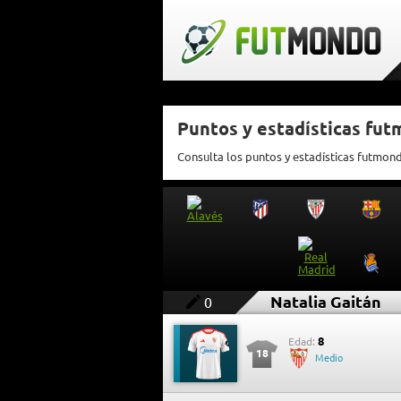
Puntos y estadísticas fut
Consulta los puntos y estadísticas futmond
Natalia Gaitán
0
8
Edad:
18
Medio