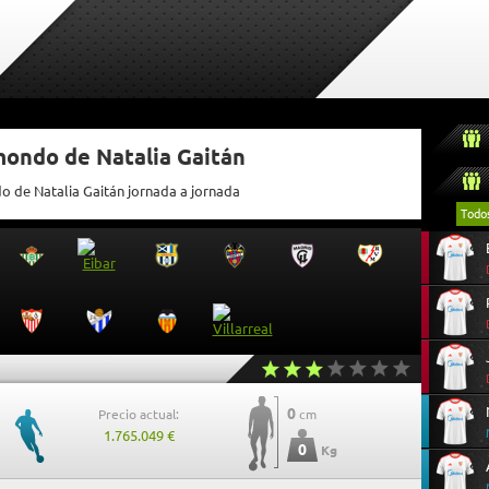
mondo de Natalia Gaitán
o de Natalia Gaitán jornada a jornada
Todo
0
Precio actual:
cm
1.765.049 €
0
Kg