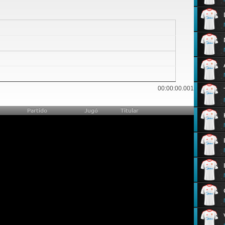
18
00:00:00.001
Partido
Jugó
Titular