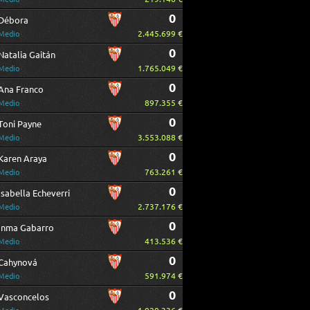
0
Débora
2.445.699 €
Medio
0
Natalia Gaitán
1.765.049 €
Medio
0
Ana Franco
897.355 €
Medio
0
Toni Payne
3.553.088 €
Medio
0
Karen Araya
763.261 €
Medio
0
Isabella Echeverri
2.737.176 €
Medio
0
Inma Gabarro
413.536 €
Medio
0
Cahynová
591.974 €
Medio
0
Vasconcelos