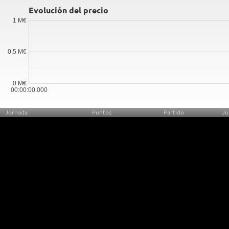
Evolución del precio
1 M€
0,5 M€
0 M€
00:00:00.000
Jornada
Puntos
Partido
Ju