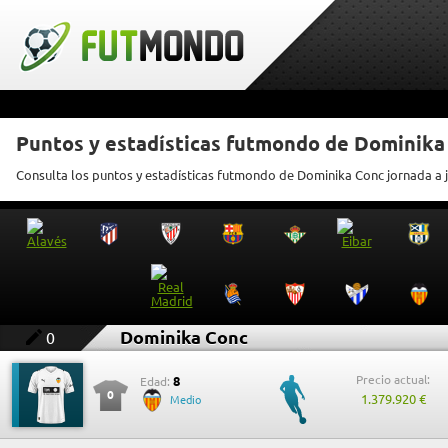
Puntos y estadísticas futmondo de Dominika
Consulta los puntos y estadísticas futmondo de Dominika Conc jornada a 
Dominika Conc
0
Precio actual:
8
Edad:
0
1.379.920 €
Medio