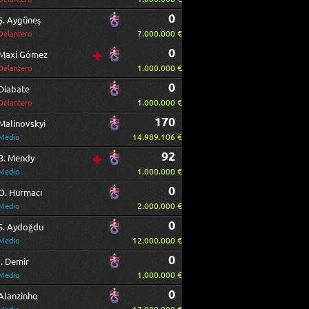
0
Ş. Aygüneş
7.000.000 €
Delantero
0
Maxi Gómez
1.000.000 €
Delantero
0
Diabate
1.000.000 €
Delantero
170
Malinovskyi
14.989.106 €
Medio
92
B. Mendy
1.000.000 €
Medio
0
O. Hurmacı
2.000.000 €
Medio
0
S. Aydoğdu
12.000.000 €
Medio
0
I. Demir
1.000.000 €
Medio
0
Alanzinho