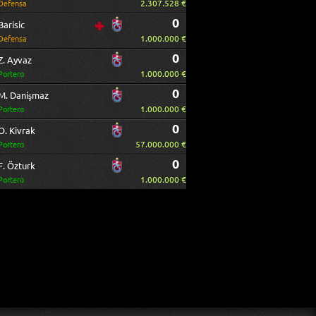
2.307.528 €
Defensa
0
Barisic
1.000.000 €
Defensa
0
Z. Ayvaz
1.000.000 €
Portero
0
M. Danişmaz
1.000.000 €
Portero
0
O. Kivrak
57.000.000 €
Portero
0
F. Özturk
1.000.000 €
Portero