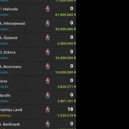
17.000.000 €
Medio
0
F. Malouda
61.000.000 €
Medio
0
A. Mierzejewski
45.000.000 €
Medio
0
A. Özdemir
5.000.000 €
Medio
0
D. Zokora
35.000.000 €
Medio
0
A. Bourceanu
14.000.000 €
Medio
0
Sosa
5.828.271 €
Medio
0
Bardhi
3.807.101 €
Medio
18
Mathias Løvik
1.539.278 €
Defensa
0
S. Basibuyuk