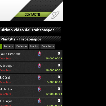
Contacto
Último video del Trabzonspor
Plantilla - Trabzonspor
s
Porteros
Defensas
Medios
Delanteros
0
Paulo Henrique
28.000.000 €
Delantero
0
Y. Erdoğan
18.000.000 €
Delantero
0
E. Güral
5.000.000 €
Delantero
0
M. Janko
12.000.000 €
Delantero
0
A. Tunçer
1.000.000 €
Delantero