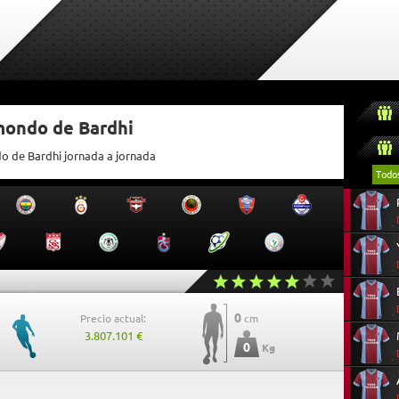
mondo de Bardhi
do de Bardhi jornada a jornada
Todo
0
Precio actual:
cm
3.807.101 €
0
Kg