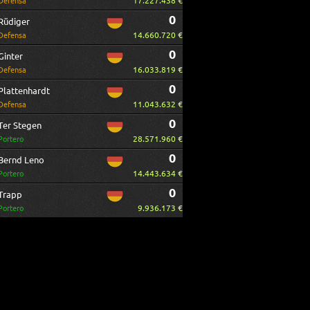
17.227.438 €
Defensa
0
Rüdiger
14.660.720 €
Defensa
0
Ginter
16.033.819 €
Defensa
0
Plattenhardt
11.043.632 €
Defensa
0
Ter Stegen
28.571.960 €
Portero
0
Bernd Leno
14.443.634 €
Portero
0
Trapp
9.936.173 €
Portero