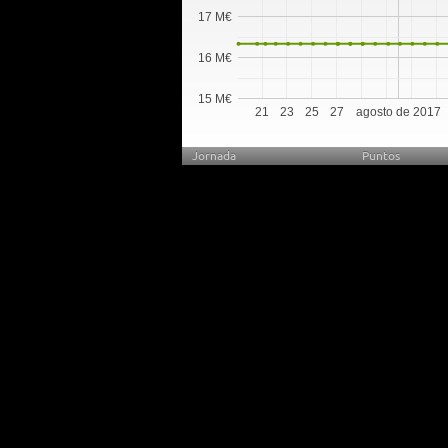
17 M€
16 M€
15 M€
21
23
25
27
agosto de 2017
Jornada
Puntos