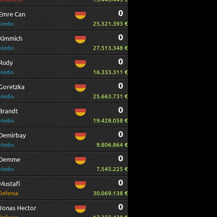
0
Emre Can
25.321.393 €
Medio
0
Kimmich
27.513.348 €
Medio
0
Rudy
16.333.311 €
Medio
0
Goretzka
25.663.731 €
Medio
0
Brandt
19.428.058 €
Medio
0
Demirbay
9.806.864 €
Medio
0
Demme
7.545.225 €
Medio
0
Mustafi
30.069.138 €
Defensa
0
Jonas Hector