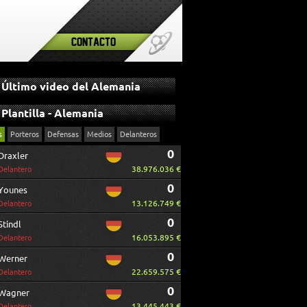
Contacto
Último video del Alemania
Plantilla - Alemania
s
Porteros
Defensas
Medios
Delanteros
0
Draxler
38.976.036 €
Delantero
0
Younes
13.126.749 €
Delantero
0
Stindl
16.053.895 €
Delantero
0
Werner
22.659.575 €
Delantero
0
Wagner
13.445.443 €
Delantero