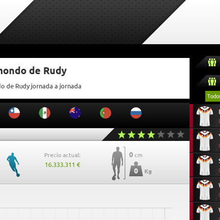
tmondo de Rudy
do de Rudy jornada a jornada
Todo
0
Precio actual:
cm
16.333.311 €
0
Kg
0