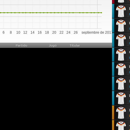
6
8
10
12
14
16
18
20
22
24
26
septiembre de 2017
Partido
Jugó
Titular