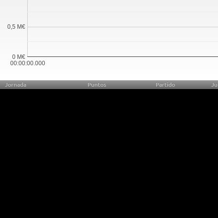
0,5 M€
0 M€
00:00:00.000
Jornada
Puntos
Partido
Ju