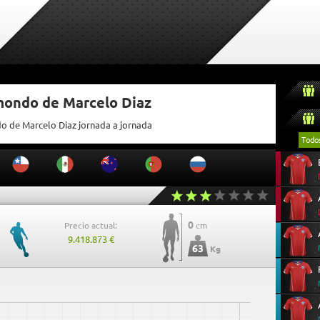
tmondo de Marcelo Diaz
do de Marcelo Diaz jornada a jornada
Todo
0
Precio actual:
cm
9.418.873 €
63
Kg
5