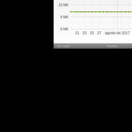
10 M€
9 M€
8 M€
21
23
25
27
agosto de 2017
Jornada
Puntos