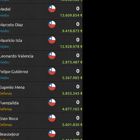
0
Medel
13.609.854 €
Medio
0
Marcelo Diaz
9.418.873 €
Medio
0
Mauricio Isla
12.928.978 €
Medio
0
Leonardo Valencia
2.873.487 €
Medio
0
Felipe Gutiérrez
5.567.985 €
Medio
0
Eugenio Mena
5.853.343 €
Defensa
0
Fuenzalida
4.877.165 €
Defensa
0
Enzo Roco
5.601.830 €
Defensa
0
Beausejour