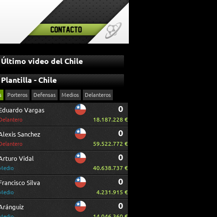
Contacto
Último video del Chile
Plantilla - Chile
s
Porteros
Defensas
Medios
Delanteros
0
Eduardo Vargas
18.187.228 €
Delantero
0
Alexis Sanchez
59.522.772 €
Delantero
0
Arturo Vidal
40.638.737 €
Medio
0
Francisco Silva
4.231.915 €
Medio
0
Aránguiz
14.046.360 €
Medio