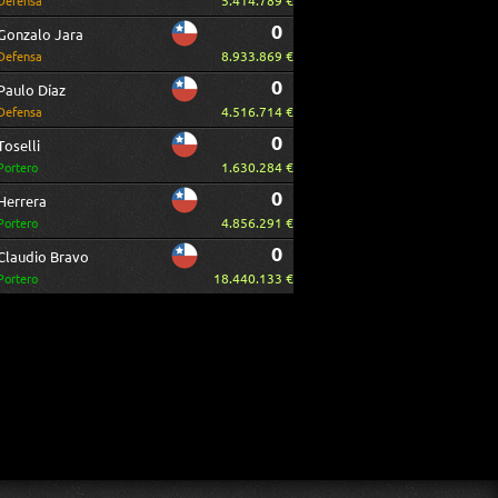
5.414.789 €
Defensa
0
Gonzalo Jara
8.933.869 €
Defensa
0
Paulo Díaz
4.516.714 €
Defensa
0
Toselli
1.630.284 €
Portero
0
Herrera
4.856.291 €
Portero
0
Claudio Bravo
18.440.133 €
Portero