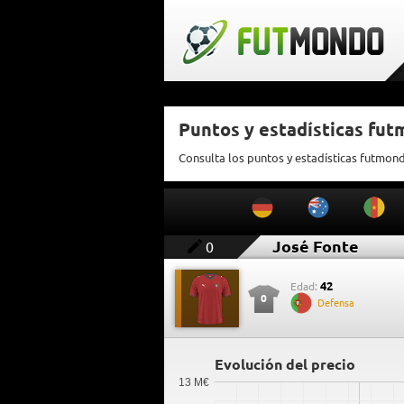
Puntos y estadísticas fu
Consulta los puntos y estadísticas futmon
José Fonte
0
42
Edad:
0
Defensa
Evolución del precio
13 M€