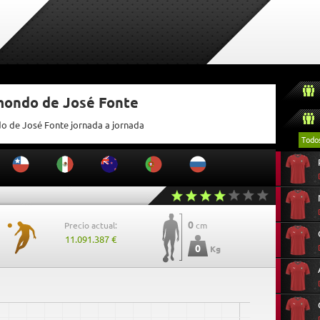
tmondo de José Fonte
do de José Fonte jornada a jornada
Todo
0
Precio actual:
cm
11.091.387 €
0
Kg
0