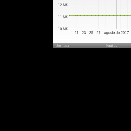
12 M€
11 M€
10 M€
21
23
25
27
agosto de 2017
Jornada
Puntos