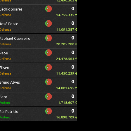
12.490.505 €
Defensa
0
Cédric Soarés
14.755.335 €
Defensa
0
José Fonte
11.091.387 €
Defensa
0
Raphael Guerreiro
20.205.280 €
Defensa
0
Pepe
24.478.563 €
Defensa
0
Eliseu
11.450.239 €
Defensa
0
Bruno Alves
14.081.695 €
Defensa
0
Beto
1.718.607 €
Portero
0
Rui Patrício
16.898.709 €
Portero