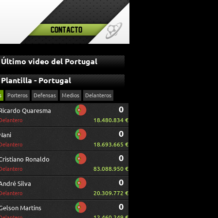
Contacto
Último video del Portugal
Plantilla - Portugal
s
Porteros
Defensas
Medios
Delanteros
0
Ricardo Quaresma
18.480.834 €
Delantero
0
Nani
18.693.665 €
Delantero
0
Cristiano Ronaldo
83.088.950 €
Delantero
0
André Silva
20.309.772 €
Delantero
0
Gelson Martins
12.460.249 €
Delantero