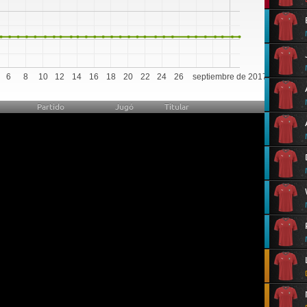
6
8
10
12
14
16
18
20
22
24
26
septiembre de 2017
Partido
Jugó
Titular