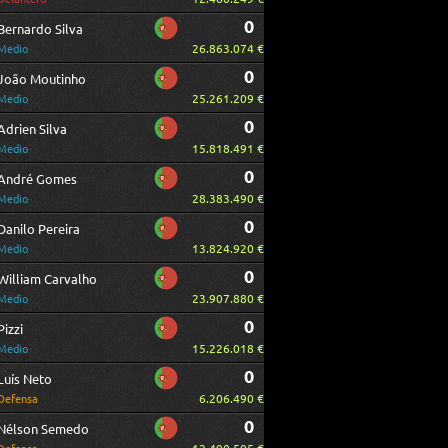
0
Bernardo Silva
26.863.074 €
Medio
0
João Moutinho
25.261.209 €
Medio
0
Adrien Silva
15.818.491 €
Medio
0
André Gomes
28.383.490 €
Medio
0
Danilo Pereira
13.824.920 €
Medio
0
William Carvalho
23.907.880 €
Medio
0
Pizzi
15.226.018 €
Medio
0
Luís Neto
6.206.490 €
Defensa
0
Nélson Semedo