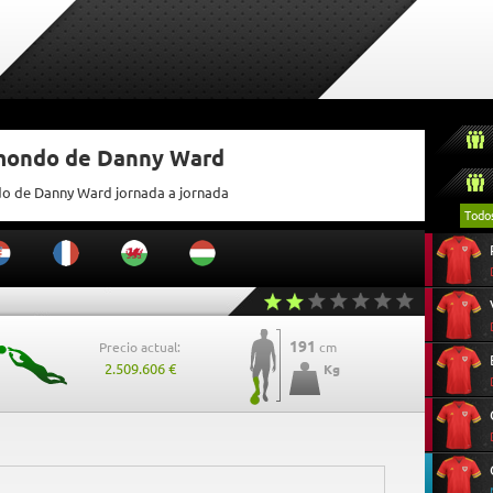
tmondo de Danny Ward
ndo de Danny Ward jornada a jornada
Todo
191
Precio actual:
cm
2.509.606 €
Kg