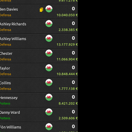
9.671.278 €
Defensa
0
Ben Davies
10.040.050 €
Defensa
0
Ashley Richards
2.338.385 €
Defensa
0
Ashley Williams
13.177.929 €
Defensa
0
Chester
11.066.904 €
Defensa
0
Taylor
10.848.444 €
Defensa
0
Collins
1.777.138 €
Defensa
0
Hennessey
8.421.202 €
Portero
0
Danny Ward
2.509.606 €
Portero
0
Fôn Williams