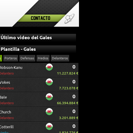
Contacto
Último video del Gales
Plantilla - Gales
s
Porteros
Defensas
Medios
Delanteros
0
Robson-Kanu
11.227.824 €
Delantero
0
Vokes
7.723.078 €
Delantero
0
Bale
66.394.884 €
Delantero
0
Church
3.201.889 €
Delantero
0
Cotterill
1.824.776 €
Medio