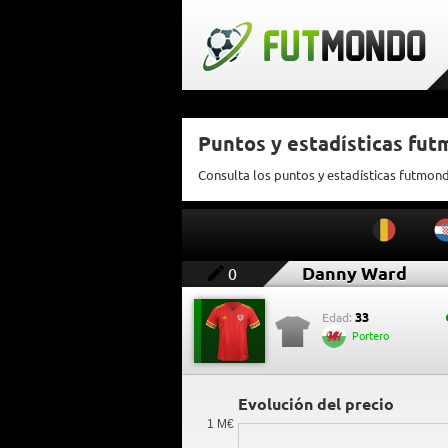
Puntos y estadísticas fu
Consulta los puntos y estadísticas futmo
Danny Ward
0
33
Edad:
Portero
Evolución del precio
1 M€