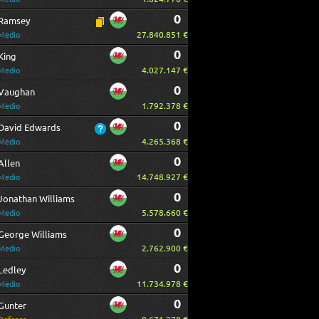
0
Ramsey
27.840.851 €
Medio
0
King
4.027.147 €
Medio
0
Vaughan
1.792.378 €
Medio
0
David Edwards
4.265.368 €
Medio
0
Allen
14.748.927 €
Medio
0
Jonathan Williams
5.578.660 €
Medio
0
George Williams
2.762.900 €
Medio
0
Ledley
11.734.978 €
Medio
0
Gunter