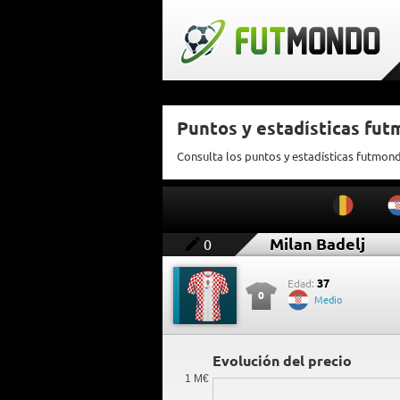
Puntos y estadísticas fut
Consulta los puntos y estadísticas futmon
Milan Badelj
0
37
Edad:
0
Medio
Evolución del precio
1 M€