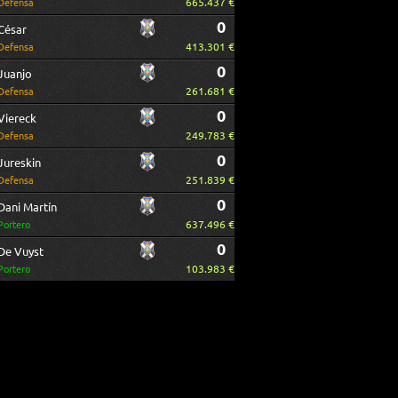
665.437 €
Defensa
0
César
413.301 €
Defensa
0
Juanjo
261.681 €
Defensa
0
Viereck
249.783 €
Defensa
0
Jureskin
251.839 €
Defensa
0
Dani Martín
637.496 €
Portero
0
De Vuyst
103.983 €
Portero