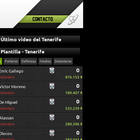
Contacto
Último video del Tenerife
Plantilla - Tenerife
s
Porteros
Defensas
Medios
Delanteros
0
Enric Gallego
876.153 €
Delantero
0
Víctor Moreno
180.407 €
Delantero
0
De Miguel
535.239 €
Delantero
0
Alassan
280.396 €
Delantero
0
Diocou
293.041 €
Delantero