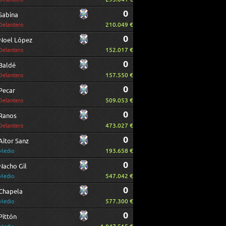
0
Sabina
210.049 €
Delantero
0
Noel López
152.017 €
Delantero
0
Baldé
157.550 €
Delantero
0
Pecar
509.053 €
Delantero
0
Ranos
473.027 €
Delantero
0
Aitor Sanz
193.658 €
Medio
0
Nacho Gil
547.042 €
Medio
0
Chapela
577.300 €
Medio
0
Pittón