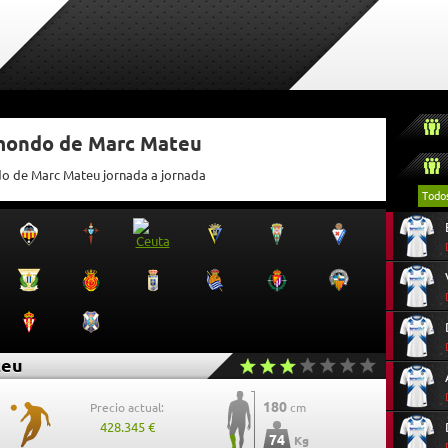
tmondo de Marc Mateu
do de Marc Mateu jornada a jornada
Todo
teu
180
Precio actual:
cm
428.345 €
74
Kg