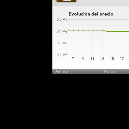
Evolución del precio
0,5 M€
0,4 M€
0,3 M€
0,2 M€
7
9
11
13
15
17
Jornada
Puntos