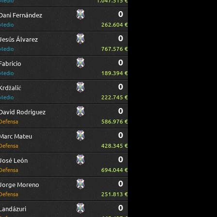
1.047.515 €
Medio
0
Dani Fernández
262.604 €
Medio
0
Jesús Álvarez
767.576 €
Medio
0
Fabricio
189.394 €
Medio
0
Krdžalić
222.745 €
Medio
0
David Rodríguez
586.976 €
Defensa
0
Marc Mateu
428.345 €
Defensa
0
José León
694.044 €
Defensa
0
Jorge Moreno
251.813 €
Defensa
0
Landázuri