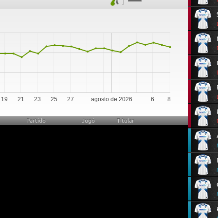
0
19
21
23
25
27
agosto de 2026
6
8
Partido
Jugó
Titular