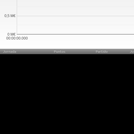
0,5 M€
0 M€
00:00:00.000
Jornada
Puntos
Partido
Ju