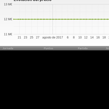
13 M€
12 M€
11 M€
21
23
25
27
agosto de 2017
6
8
10
12
14
16
18
Jornada
Puntos
Partido
Ju