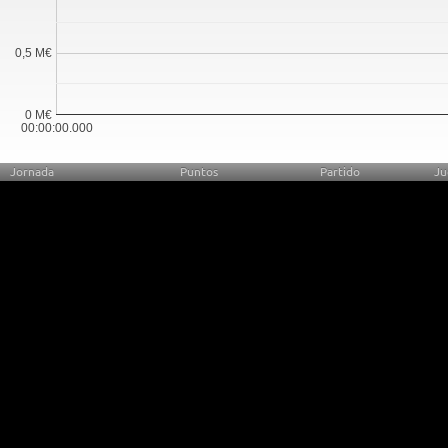
0,5 M€
0 M€
00:00:00.000
Jornada
Puntos
Partido
Ju