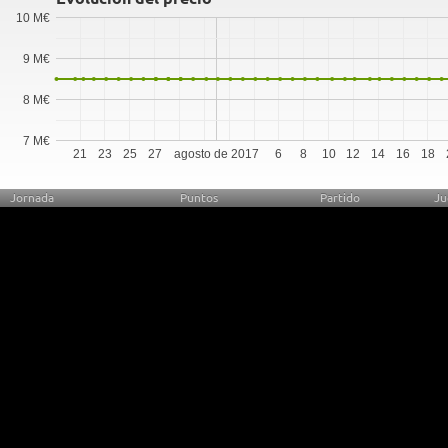
10 M€
9 M€
8 M€
7 M€
21
23
25
27
agosto de 2017
6
8
10
12
14
16
18
Jornada
Puntos
Partido
Ju