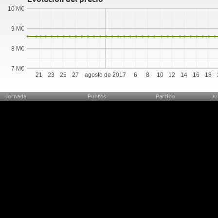
10 M€
9 M€
8 M€
7 M€
21
23
25
27
agosto de 2017
6
8
10
12
14
16
18
Jornada
Puntos
Partido
Ju