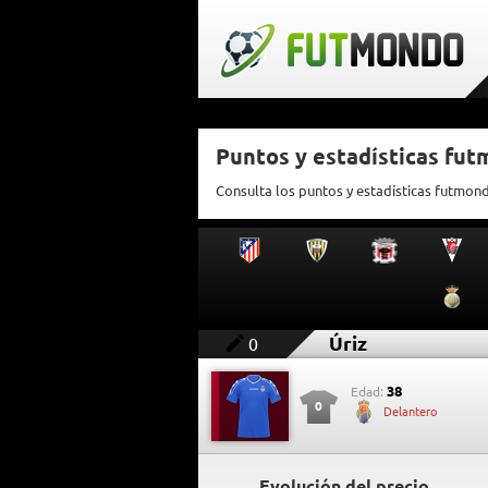
Puntos y estadísticas fut
Consulta los puntos y estadísticas futmond
Úriz
0
38
Edad:
0
Delantero
Evolución del precio