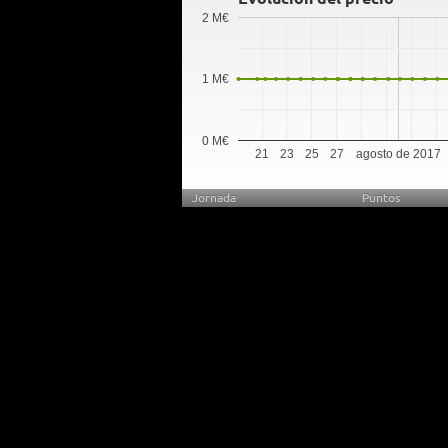
2 M€
1 M€
0 M€
21
23
25
27
agosto de 2017
Jornada
Puntos