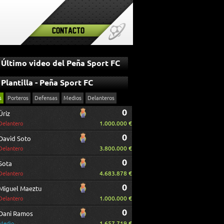
Contacto
Último video del Peña Sport FC
Plantilla - Peña Sport FC
s
Porteros
Defensas
Medios
Delanteros
0
Úriz
1.000.000 €
Delantero
0
David Soto
3.800.000 €
Delantero
0
Sota
4.683.878 €
Delantero
0
Miguel Maeztu
1.000.000 €
Delantero
0
Dani Ramos
1.657.719 €
Medio