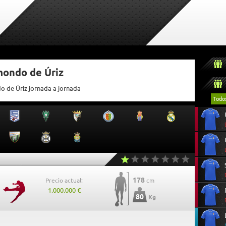
mondo de Úriz
o de Úriz jornada a jornada
Todo
178
Precio actual:
cm
1.000.000 €
80
Kg