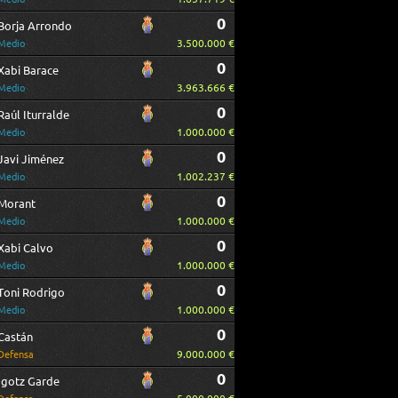
0
Borja Arrondo
3.500.000 €
Medio
0
Xabi Barace
3.963.666 €
Medio
0
Raúl Iturralde
1.000.000 €
Medio
0
Javi Jiménez
1.002.237 €
Medio
0
Morant
1.000.000 €
Medio
0
Xabi Calvo
1.000.000 €
Medio
0
Toni Rodrigo
1.000.000 €
Medio
0
Castán
9.000.000 €
Defensa
0
Igotz Garde