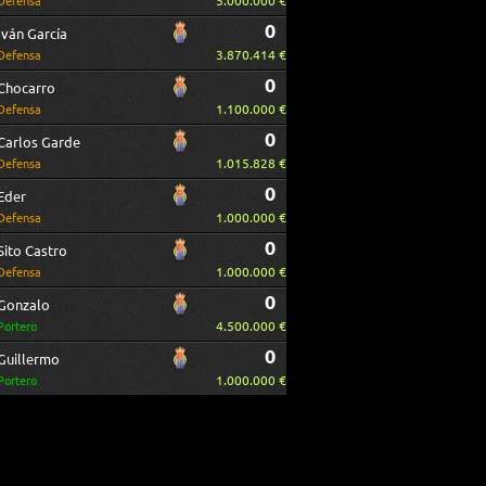
5.000.000 €
Defensa
0
Iván García
3.870.414 €
Defensa
0
Chocarro
1.100.000 €
Defensa
0
Carlos Garde
1.015.828 €
Defensa
0
Eder
1.000.000 €
Defensa
0
Sito Castro
1.000.000 €
Defensa
0
Gonzalo
4.500.000 €
Portero
0
Guillermo
1.000.000 €
Portero