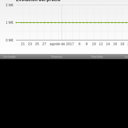
2 M€
1 M€
0 M€
21
23
25
27
agosto de 2017
6
8
10
12
14
16
18
Jornada
Puntos
Partido
Ju