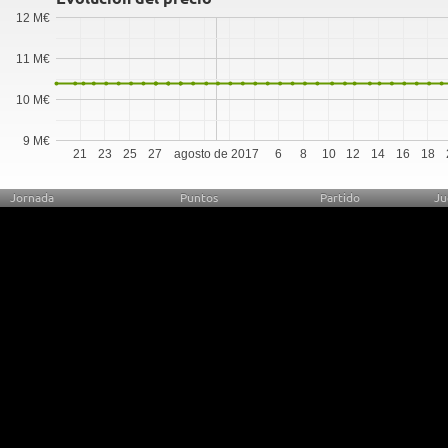
12 M€
11 M€
10 M€
9 M€
21
23
25
27
agosto de 2017
6
8
10
12
14
16
18
Jornada
Puntos
Partido
Ju