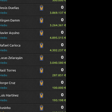
500.000 €
Medio
0
Jesús Dueñas
3.869.137 €
Medio
0
Jürgen Damm
3.264.361 €
Medio
0
Javier Aquino
4.895.515 €
Medio
0
Rafael Carioca
4.302.237 €
Medio
0
Lucas Zelarayán
3.040.580 €
Medio
0
Raúl Torres
287.851 €
Medio
0
Jorge Cruz
100.000 €
Medio
0
Luis Martínez
193.198 €
Medio
0
Juninho