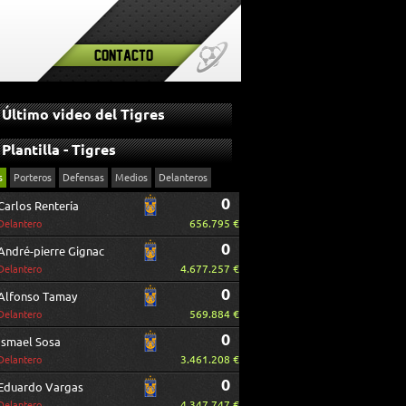
Contacto
Último video del Tigres
Plantilla - Tigres
s
Porteros
Defensas
Medios
Delanteros
0
Carlos Rentería
656.795 €
Delantero
0
André-pierre Gignac
4.677.257 €
Delantero
0
Alfonso Tamay
569.884 €
Delantero
0
Ismael Sosa
3.461.208 €
Delantero
0
Eduardo Vargas
4.347.747 €
Delantero