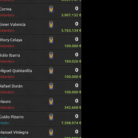
0
Correa
3.907.132 €
Delantero
0
Enner Valencia
5.763.134 €
Delantero
0
Jhory Celaya
100.000 €
Delantero
0
Julio Ibarra
184.026 €
Delantero
0
Miguel Quintanilla
100.000 €
Delantero
0
Rafael Durán
100.000 €
Delantero
0
Mauro
342.668 €
Delantero
0
Guido Pizarro
7.398.974 €
Medio
0
Manuel Viniegra