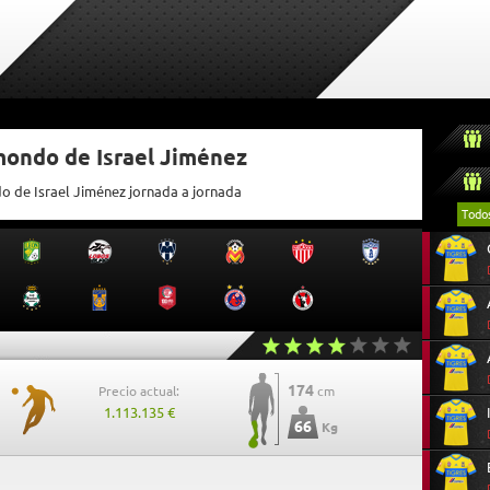
mondo de Israel Jiménez
do de Israel Jiménez jornada a jornada
Todo
174
Precio actual:
cm
1.113.135 €
66
Kg