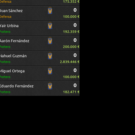
175.352 €
Defensa
0
Juan Sánchez
100.000 €
Defensa
0
Yair Urbina
192.359 €
Portero
0
Aarón Fernández
200.000 €
Portero
0
Nahuel Guzmán
2.839.446 €
Portero
0
Miguel Ortega
100.000 €
Portero
0
Eduardo Fernández
182.471 €
Portero