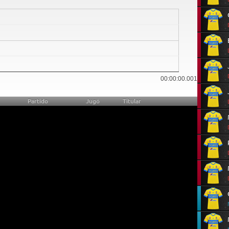
2
00:00:00.001
Partido
Jugó
Titular