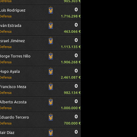
905.303 €
Defensa
0
Luis Rodríguez
1.716.298 €
Defensa
0
Iván Estrada
463.066 €
Defensa
0
Israel Jiménez
1.113.135 €
Defensa
0
Jorge Torres Nilo
1.906.268 €
Defensa
0
Hugo Ayala
2.461.087 €
Defensa
0
Francisco Meza
982.134 €
Defensa
0
Alberto Acosta
1.000.000 €
Defensa
0
Eduardo Tercero
700.000 €
Defensa
0
Jair Díaz