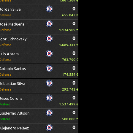
1.867.364 €
Defensa
0
Jordan Silva
655.847 €
Defensa
0
José Madueña
1.134.909 €
Defensa
0
Igor Lichnovsky
1.689.341 €
Defensa
0
Luis Abram
763.790 €
Defensa
0
Antonio Santos
174.559 €
Defensa
0
Sebastián Silva
292.742 €
Defensa
0
Jesús Corona
1.537.499 €
Portero
0
Guillermo Allison
500.000 €
Portero
0
Alejandro Peláez