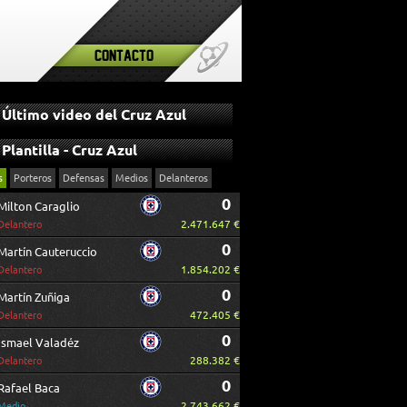
Contacto
Último video del Cruz Azul
Plantilla - Cruz Azul
s
Porteros
Defensas
Medios
Delanteros
0
Milton Caraglio
2.471.647 €
Delantero
0
Martín Cauteruccio
1.854.202 €
Delantero
0
Martín Zuñiga
472.405 €
Delantero
0
Ismael Valadéz
288.382 €
Delantero
0
Rafael Baca
2.743.662 €
Medio