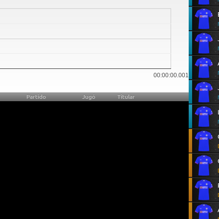
7
00:00:00.001
Partido
Jugó
Titular