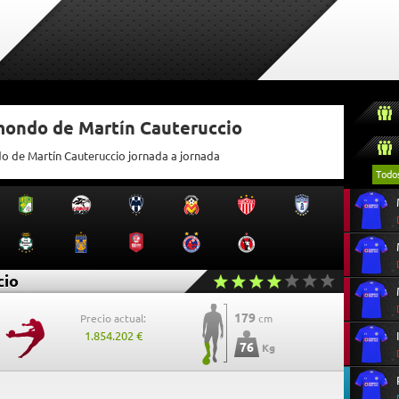
tmondo de Martín Cauteruccio
do de Martín Cauteruccio jornada a jornada
Todo
cio
179
Precio actual:
cm
1.854.202 €
76
Kg