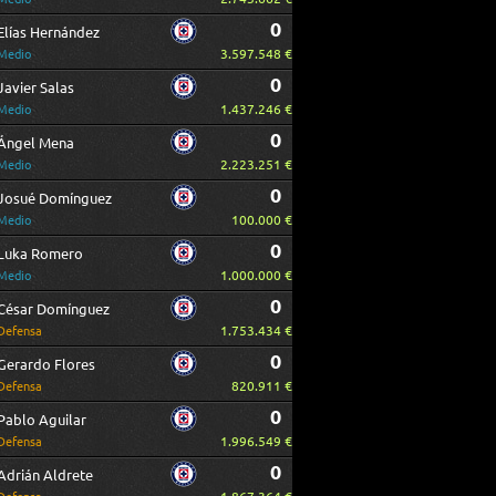
0
Elías Hernández
3.597.548 €
Medio
0
Javier Salas
1.437.246 €
Medio
0
Ángel Mena
2.223.251 €
Medio
0
Josué Domínguez
100.000 €
Medio
0
Luka Romero
1.000.000 €
Medio
0
César Domínguez
1.753.434 €
Defensa
0
Gerardo Flores
820.911 €
Defensa
0
Pablo Aguilar
1.996.549 €
Defensa
0
Adrián Aldrete