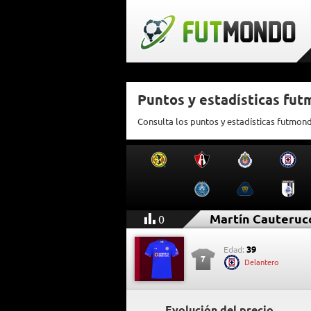
Puntos y estadísticas fu
Consulta los puntos y estadísticas futmon
Martín Cauteruc
0
39
Edad:
7
Delantero
Evolución del precio