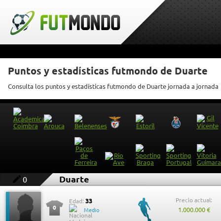
Puntos y estadísticas futmondo de Duarte
Consulta los puntos y estadísticas futmondo de Duarte jornada a jornada
Duarte
0
Precio actual:
33
Edad:
0
1.000.000 €
Medio