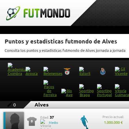
Puntos y estadísticas futmondo de Alves
Consulta los puntos y estadísticas futmondo de Alves jornada a jornada
Alves
0
Precio actual:
37
Edad:
0
1.000.000 €
Medio