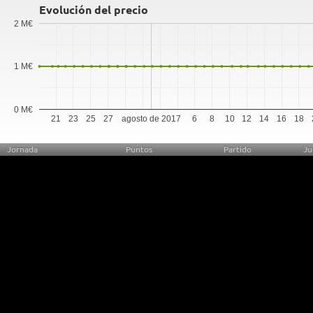
Evolución del precio
2 M€
1 M€
0 M€
21
23
25
27
agosto de 2017
6
8
10
12
14
16
18
Jornada
Puntos
Partido
Ju