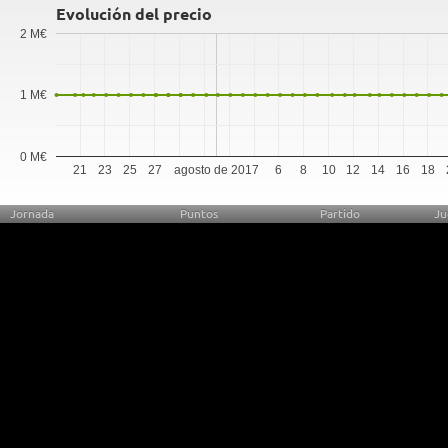
Evolución del precio
2 M€
1 M€
0 M€
21
23
25
27
agosto de 2017
6
8
10
12
14
16
18
Jornada
Puntos
Partido
Ju