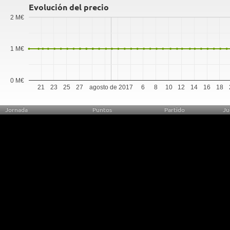
Evolución del precio
2 M€
1 M€
0 M€
21
23
25
27
agosto de 2017
6
8
10
12
14
16
18
Jornada
Puntos
Partido
Ju