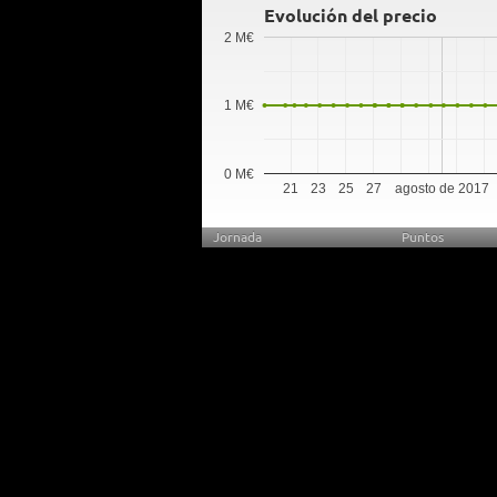
Evolución del precio
2 M€
1 M€
0 M€
21
23
25
27
agosto de 2017
Jornada
Puntos