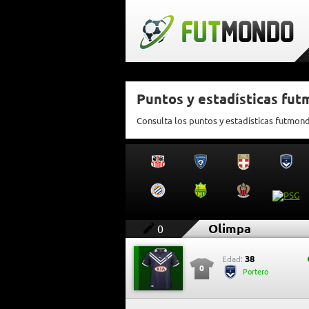
Puntos y estadísticas fu
Consulta los puntos y estadísticas futmon
Olimpa
0
38
Edad:
0
Portero