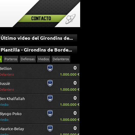
Contacto
Último video del Girondins de Bordeaux
Plantilla - Girondins de Bordeaux
s
Porteros
Defensas
Medios
Delanteros
0
Bellion
1.000.000 €
Delantero
0
Jussiê
1.000.000 €
Delantero
0
Ben Khalfallah
1.000.000 €
Medio
0
Biyogo Poko
1.000.000 €
Medio
0
Maurice-Belay
1.000.000 €
Medio