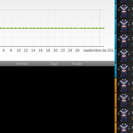
0
6
8
10
12
14
16
18
20
22
24
26
septiembre de 2017
Partido
Jugó
Titular