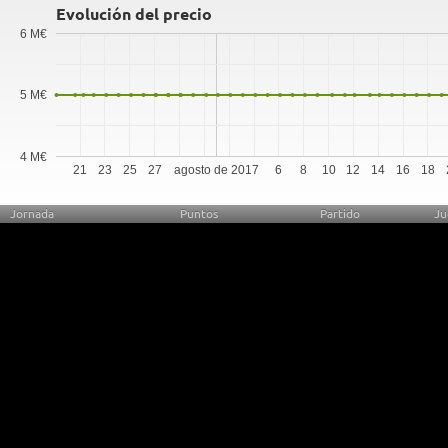
Evolución del precio
6 M€
5 M€
4 M€
21
23
25
27
agosto de 2017
6
8
10
12
14
16
18
Jornada
Puntos
Partido
Ju