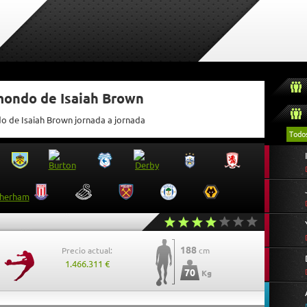
mondo de Isaiah Brown
do de Isaiah Brown jornada a jornada
Todo
188
Precio actual:
cm
1.466.311 €
70
Kg