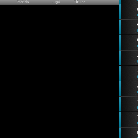
Partido
Jugó
Titular
43