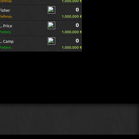
1.000.000 €
Defensa
0
Fisher
1.000.000 €
Defensa
0
L. Price
1.000.000 €
Portero
0
L. Camp
1.000.000 €
Portero