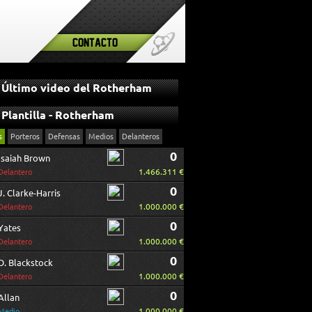
Contacto
Último video del Rotherham
Plantilla - Rotherham
s
Porteros
Defensas
Medios
Delanteros
0
Isaiah Brown
1.466.311 €
Delantero
0
J. Clarke-Harris
1.000.000 €
Delantero
0
Yates
1.000.000 €
Delantero
0
D. Blackstock
1.000.000 €
Delantero
0
Allan
1.000.000 €
Medio