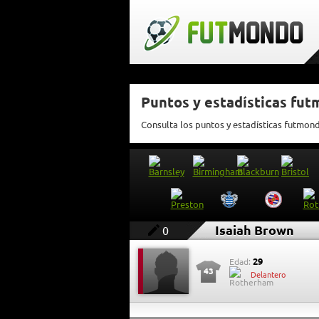
Puntos y estadísticas fut
Consulta los puntos y estadísticas futmon
Isaiah Brown
0
29
Edad:
43
Delantero